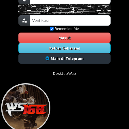
Remember Me
Masuk
Daftar Sekarang
Main di Telegram
Desktop
Wap