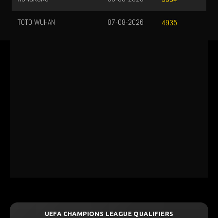
TOTO WUHAN
07-08-2026
4935
UEFA CHAMPIONS LEAGUE QUALIFIERS