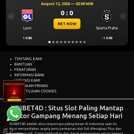
August 12, 2026 — 02:00 WIB
0 : 0
Previous
Next
BET NOW
Lyon
Sparta Praha
S
1
0.86
-1
0.96
TENTANG KAMI
BANTUAN
PERATURAN
INFORMASI BANK
HUBUNGI KAMI
KEBIJAKAN PRIVASI
PERSETUJUAN COOKIES
KOIBET4D : Situs Slot Paling Mantap
Gacor Gampang Menang Setiap Hari
KOIBET4D
adalah situs terpercaya paling besar di indonesia saat ini.
Kami menyediakan segala jenis permainan slot full dilengkapi fitur dan
bonus menarik. Game terlengkap dan dapat memanjakan setiap harinya.