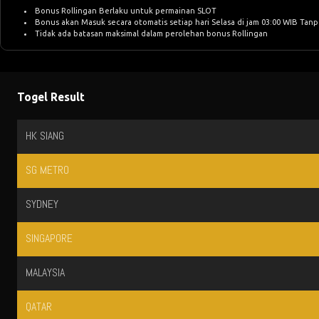
Bonus akan Masuk secara otomatis setiap hari Selasa di jam 03:00 WIB Tanpa
Tidak ada batasan maksimal dalam perolehan bonus Rollingan
Togel Result
HK SIANG
SG METRO
SYDNEY
SINGAPORE
MALAYSIA
QATAR