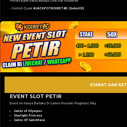
SYARAT DAN KE
EVENT SLOT PETIR
Event Ini Hanya Berlaku Di Games Provider Pragmatic Play :
Gates of Olympus
Starlight Princess
Gates Of GatotKaca
Syarat dan Ketentuan :