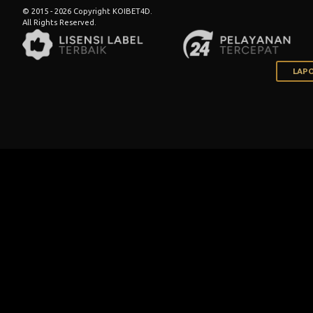
All Rights Reserved.
LAPO