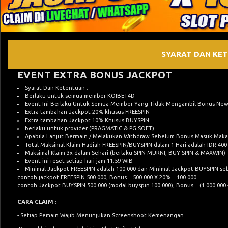
SYARAT DAN KE
EVENT EXTRA BONUS JACKPOT
Syarat Dan Ketentuan :
Berlaku untuk semua member KOIBET4D
Event Ini Berlaku Untuk Semua Member Yang Tidak Mengambil Bonus New
Extra tambahan Jackpot 20% khusus FREESPIN
Extra tambahan Jackpot 10% Khusus BUYSPIN
berlaku untuk provider (PRAGMATIC & PG SOFT)
Apabila Lanjut Bermain / Melakukan Withdraw Sebelum Bonus Masuk Mak
Total Maksimal Klaim Hadiah FREESPIN/BUYSPIN dalam 1 Hari adalah IDR 400 
Maksimal Klaim 3x dalam Sehari (berlaku SPIN MURNI, BUY SPIN & MAXWIN)
Event ini reset setiap hari jam 11.59 WIB
Minimal Jackpot FREESPIN adalah 100.000 dan Minimal Jackpot BUYSPIN seb
contoh jackpot FREESPIN 500.000, Bonus = 500.000 X 20% = 100.000
contoh Jackpot BUYSPIN 500.000 (modal buyspin 100.000), Bonus = (1.000.000 -
CARA CLAIM :
- Setiap Pemain Wajib Menunjukan Screenshoot Kemenangan
-Proses klaim harus melalui LiveChat Koibet4d
- Contoh CLaim
#JACKPOTKOIBET4D: (SebutID)