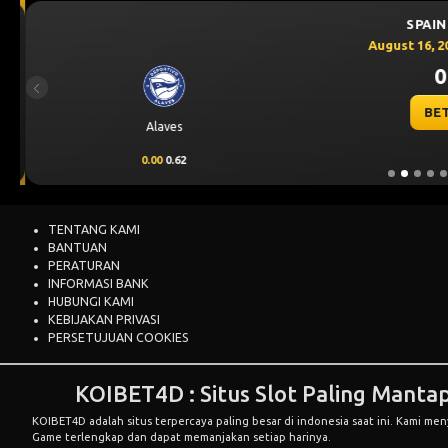
August 16, 20
0 
Previous
BET
Alaves
0.00
0.62
TENTANG KAMI
BANTUAN
PERATURAN
INFORMASI BANK
HUBUNGI KAMI
KEBIJAKAN PRIVASI
PERSETUJUAN COOKIES
KOIBET4D : Situs Slot Paling Mant
KOIBET4D
adalah situs terpercaya paling besar di indonesia saat ini. Kami men
Game terlengkap dan dapat memanjakan setiap harinya.
© 2015 - 2026 Copyright KOIBET4D.