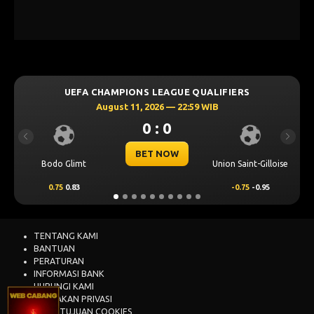
UEFA CHAMPIONS LEAGUE QUALIFIERS
August 11, 2026 — 22:59 WIB
0 : 0
Previous
Next
BET NOW
Bodo Glimt
Union Saint-Gilloise
0.75
0.83
-0.75
-0.95
TENTANG KAMI
BANTUAN
PERATURAN
INFORMASI BANK
HUBUNGI KAMI
KEBIJAKAN PRIVASI
PERSETUJUAN COOKIES