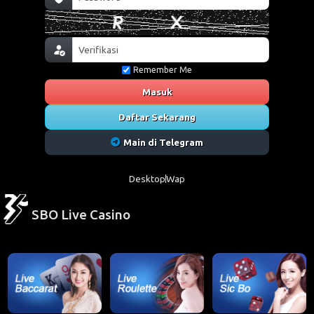
Remember Me
Masuk
Daftar Sekarang
Main di Telegram
Desktop
Wap
SBO Live Casino