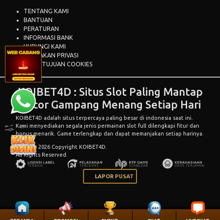
TENTANG KAMI
BANTUAN
PERATURAN
INFORMASI BANK
HUBUNGI KAMI
KEBIJAKAN PRIVASI
PERSETUJUAN COOKIES
KOIBET4D : Situs Slot Paling Mantap
Gacor Gampang Menang Setiap Hari
KOIBET4D
adalah situs terpercaya paling besar di indonesia saat ini.
Kami menyediakan segala jenis permainan slot full dilengkapi fitur dan
bonus menarik. Game terlengkap dan dapat memanjakan setiap harinya.
© 2015 - 2026 Copyright KOIBET4D.
All Rights Reserved.
LAPOR PUSAT