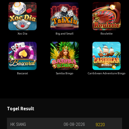
Xoc Dia
Big and Small
Roulette
Baccarat
Samba Bingo
Caribbean Adventure Bingo
Togel Result
HK SIANG
06-08-2026
9220