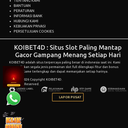
TENTANG KAMI
BANTUAN
PERATURAN
INFORMASI BANK
HUBUNGI KAMI
KEBIJAKAN PRIVASI
PERSETUJUAN COOKIES
KOIBET4D : Situs Slot Paling Mantap
Gacor Gampang Menang Setiap Hari
KOIBET4D
adalah situs terpercaya paling besar di indonesia saat ini. Kami
menyediakan segala jenis permainan slot full dilengkapi fitur dan bonus
menarik. Game terlengkap dan dapat memanjakan setiap harinya.
© 2015 - 2026 Copyright KOIBET4D.
All Rights Reserved.
LAPOR PUSAT