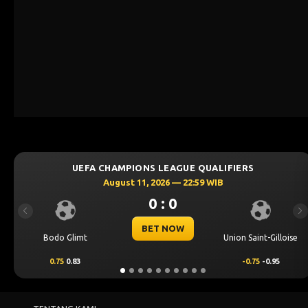
MPIONS LEAGUE QUALIFIERS
UEFA EUR
st 11, 2026 — 22:59 WIB
August
0 : 0
Previous
Ne
BET NOW
Union Saint-Gilloise
FC Iberia 1999
-0.75
-0.95
0.75
0.88