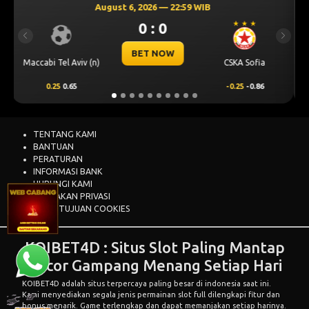
2:59 WIB
August 6, 2026 — 22:00 WI
0 : 0
Previous
Next
BET NOW
CSKA Sofia
KuPS
-0.25
-0.86
-0.25
0.91
TENTANG KAMI
BANTUAN
PERATURAN
INFORMASI BANK
HUBUNGI KAMI
KEBIJAKAN PRIVASI
PERSETUJUAN COOKIES
KOIBET4D : Situs Slot Paling Mantap
Gacor Gampang Menang Setiap Hari
KOIBET4D
adalah situs terpercaya paling besar di indonesia saat ini.
Kami menyediakan segala jenis permainan slot full dilengkapi fitur dan
bonus menarik. Game terlengkap dan dapat memanjakan setiap harinya.