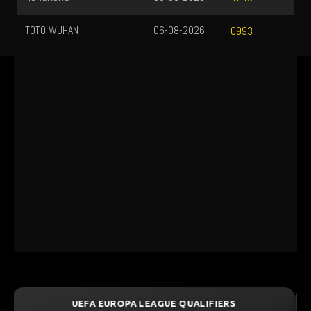
TOTO WUHAN
06-08-2026
0993
QUALIFIERS
UEFA EUROPA LEAGUE QUALI