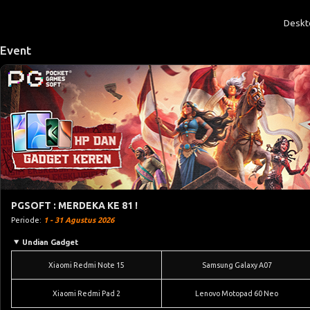
Deskt
Event
PGSOFT : MERDEKA KE 81 !
Periode:
1 - 31 Agustus 2026
Undian Gadget
Xiaomi Redmi Note 15
Samsung Galaxy A07
Xiaomi Redmi Pad 2
Lenovo Motopad 60 Neo
Permainan yang berpartisipasi