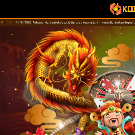
NG : Rekomendasi untuk deposit diproses kurang dari 1 menit dianjurkan deposit ke SCAN QRIS (ONPAY 