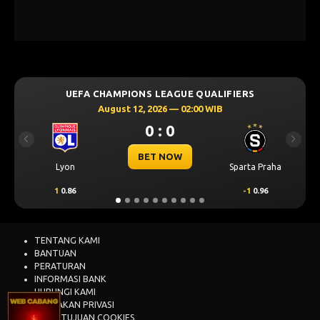
UEFA CHAMPIONS LEAGUE QUALIFIERS
August 12, 2026 — 02:00 WIB
0 : 0
Previous
Next
BET NOW
Lyon
Sparta Praha
S
1
0.86
-1
0.96
TENTANG KAMI
BANTUAN
PERATURAN
INFORMASI BANK
HUBUNGI KAMI
KEBIJAKAN PRIVASI
PERSETUJUAN COOKIES