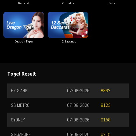
Baccarat
Roulette
Sicbo
Dragon Tiger
12 Baccarat
Togel Result
HK SIANG
07-08-2026
8867
SG METRO
07-08-2026
9123
SYDNEY
07-08-2026
0158
SINGAPORE
05-08-2026
0715