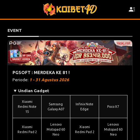
EVENT
PGSOFT : MERDEKA KE 81 !
Periode:
1 - 31 Agustus 2026
Undian Gadget
Xiaomi
Samsung
Infinix Note
Redmi Note
Poco X7
Galaxy A07
Edge
15
Lenovo
Lenovo
Xiaomi
Xiaomi
Motopad 60
Motopad 60
Redmi Pad 2
Redmi Pad 2
Neo
Neo