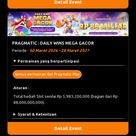
Detail Event
PRAGMATIC : DAILY WINS MEGA GACOR
Periode :
30 Maret 2026 - 28 Maret 2027
Permainan yang berpartisipasi
Semua permainan slot Pragmatic Play
Aturan :
Total hadiah Slot senilai Rp 5,983,200,000 (bagian dari Rp
88,000,000,000).
Syarat & Ketentuan
Detail Event