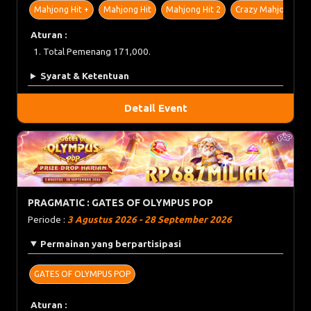
Mahjong Hit +
Mahjong Hit
Mahjong Hit 2
Crazy Mahjong
Aturan :
Total Pemenang 171,000.
Syarat & Ketentuan
Detail Event
PRAGMATIC : GATES OF OLYMPUS POP
Periode :
3 Agustus 2026 - 28 September 2026
Permainan yang berpartisipasi
GATES OF OLYMPUS POP
Aturan :